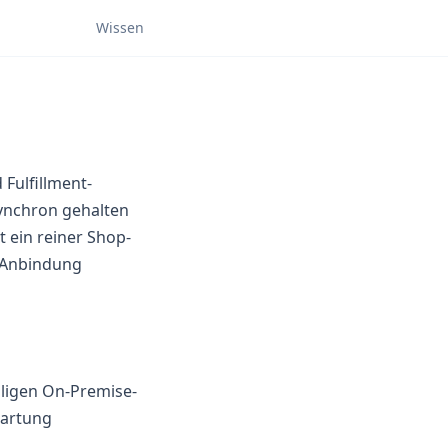
Wissen
Fulfillment-
ynchron gehalten
 ein reiner Shop-
S-Anbindung
lligen On-Premise-
Wartung