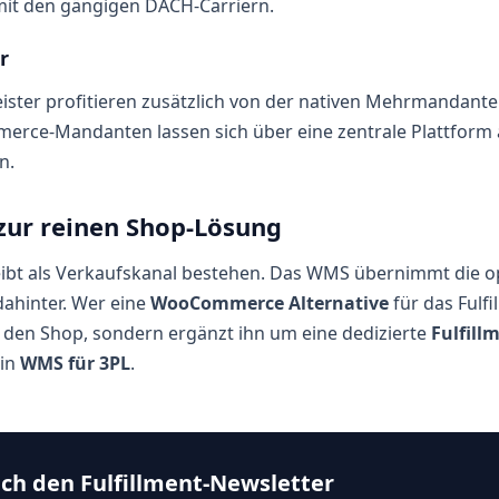
it den gängigen DACH-Carriern.
r
leister profitieren zusätzlich von der nativen Mehrmandan
ce-Mandanten lassen sich über eine zentrale Plattform 
n.
zur reinen Shop-Lösung
t als Verkaufskanal bestehen. Das WMS übernimmt die op
ahinter. Wer eine
WooCommerce Alternative
für das Fulfi
t den Shop, sondern ergänzt ihn um eine dedizierte
Fulfill
ein
WMS für 3PL
.
ich den Fulfillment-Newsletter