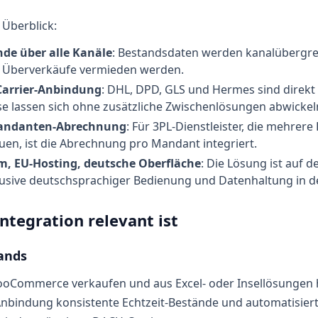
Überblick:
nde über alle Kanäle
: Bestandsdaten werden kanalübergre
s Überverkäufe vermieden werden.
Carrier-Anbindung
: DHL, DPD, GLS und Hermes sind direk
e lassen sich ohne zusätzliche Zwischenlösungen abwickel
andanten-Abrechnung
: Für 3PL-Dienstleister, die mehrer
uen, ist die Abrechnung pro Mandant integriert.
, EU-Hosting, deutsche Oberfläche
: Die Lösung ist auf
lusive deutschsprachiger Bedienung und Datenhaltung in d
ntegration relevant ist
ands
ooCommerce verkaufen und aus Excel- oder Insellösungen
Anbindung konsistente Echtzeit-Bestände und automatisier