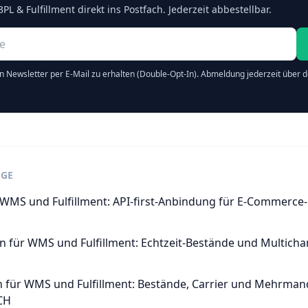
3PL & Fulfillment direkt ins Postfach. Jederzeit abbestellbar.
n Newsletter per E-Mail zu erhalten (Double-Opt-In). Abmeldung jederzeit über de
ÄGE
r WMS und Fulfillment: API-first-Anbindung für E-Commerce
n für WMS und Fulfillment: Echtzeit-Bestände und Multich
n für WMS und Fulfillment: Bestände, Carrier und Mehrman
CH