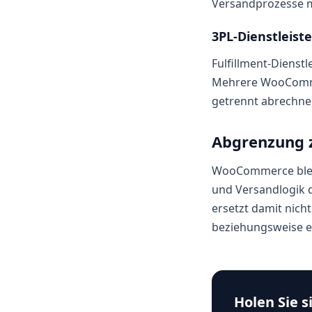
Versandprozesse m
3PL-Dienstleiste
Fulfillment-Dienst
Mehrere WooCommer
getrennt abrechne
Abgrenzung 
WooCommerce bleib
und Versandlogik d
ersetzt damit nich
beziehungsweise 
Holen Sie s