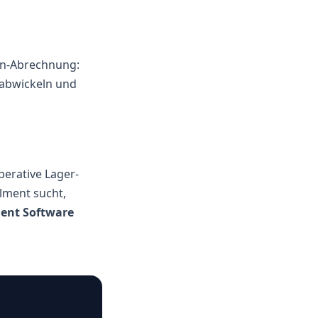
ten-Abrechnung:
abwickeln und
erative Lager-
llment sucht,
ment Software