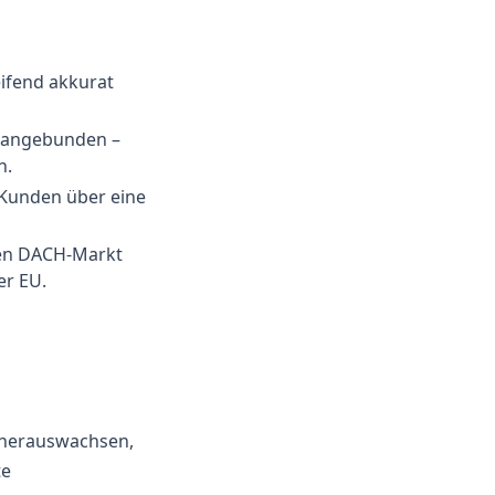
ifend akkurat
t angebunden –
n.
e Kunden über eine
 den DACH-Markt
er EU.
 herauswachsen,
te