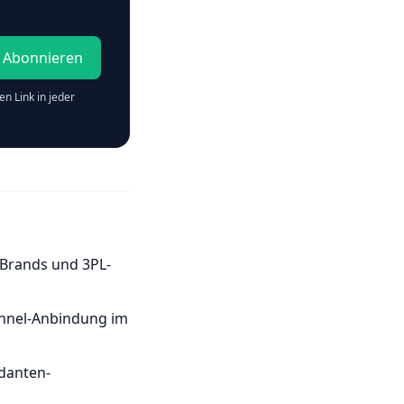
Abonnieren
n Link in jeder
-Brands und 3PL-
annel-Anbindung im
danten-